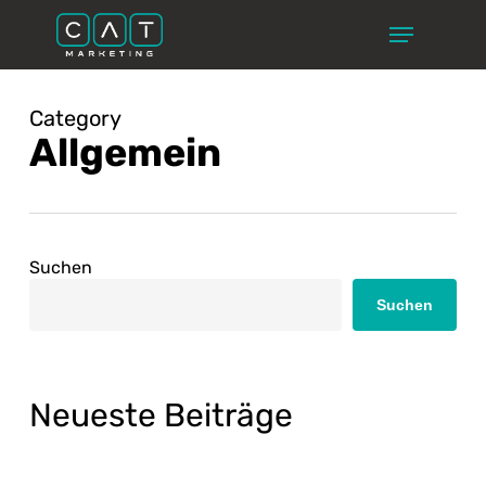
Skip
Menu
to
main
Close
content
Menu
Category
Allgemein
Suchen
Suchen
Neueste Beiträge